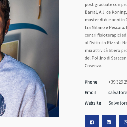
post graduate con prof
Barral, A.J. de Konin
master di due anni in
tra Milano e Pescara.
centri fisioterapici e
all’istituto Rizzoli. 
mia attività libero p
del Pollino di Saracena
Cosenza.
+39 329 2
Phone
salvator
Email
Salvator
Website