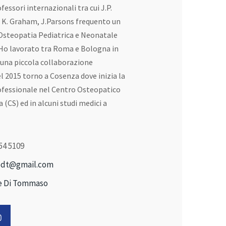
essori internazionali tra cui J.P.
g, K. Graham, J.Parsons frequento un
 Osteopatia Pediatrica e Neonatale
 Ho lavorato tra Roma e Bologna in
d una piccola collaborazione
Nel 2015 torno a Cosenza dove inizia la
rofessionale nel Centro Osteopatico
 (CS) ed in alcuni studi medici a
54 5109
edt@gmail.com
e Di Tommaso