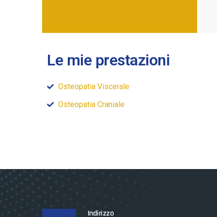
Le mie prestazioni
Osteopatia Viscerale
Osteopatia Craniale
Indirizzo